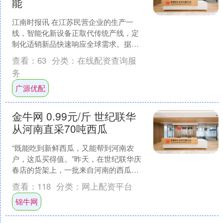
能
江南时报讯 在江苏民营企业的生产一
线，智能化新设备正取代传统产线，定
制化适销新品快速响应全球需求。据南
京海关统计，今年上半年江苏民营企业
查看：
63
分类：
在线配资查询服
出口1.05万亿元，同比....
务
广源优配
金牛网 0.99元/斤 世纪联华
从河南直采70吨西瓜
“既能吃到新鲜西瓜，又能帮到河南农
户，这瓜买得值。”昨天，在世纪联华庆
春店的货架上，一批来自河南的西瓜整
齐码放，标价牌上的0.99元/斤吸引了不
查看：
118
分类：
网上配资平台
少消费者驻足。这....
锦牛网