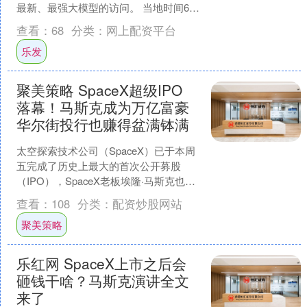
最新、最强大模型的访问。 当地时间6月
12日，Anthropic发布声明称，公司....
查看：
68
分类：
网上配资平台
乐发
聚美策略 SpaceX超级IPO
落幕！马斯克成为万亿富豪
华尔街投行也赚得盆满钵满
太空探索技术公司（SpaceX）已于本周
五完成了历史上最大的首次公开募股
（IPO），SpaceX老板埃隆·马斯克也进
一步巩固了其世界首富的地位，成为史
查看：
108
分类：
配资炒股网站
上第一位万....
聚美策略
乐红网 SpaceX上市之后会
砸钱干啥？马斯克演讲全文
来了