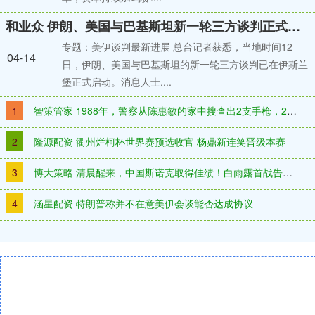
和业众 伊朗、美国与巴基斯坦新一轮三方谈判正式启动
专题：美伊谈判最新进展 总台记者获悉，当地时间12
04-14
日，伊朗、美国与巴基斯坦的新一轮三方谈判已在伊斯兰
堡正式启动。消息人士....
1
智策管家 1988年，警察从陈惠敏的家中搜查出2支手枪，200发子弹，就在警察
2
隆源配资 衢州烂柯杯世界赛预选收官 杨鼎新连笑晋级本赛
3
博大策略 清晨醒来，中国斯诺克取得佳绩！白雨露首战告捷，高阳爆冷击败传奇选手
4
涵星配资 特朗普称并不在意美伊会谈能否达成协议