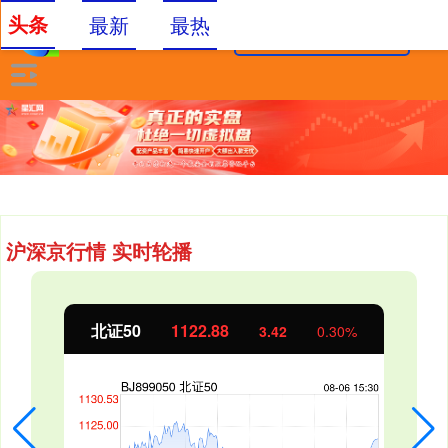
头条
最新
最热
沪深京行情 实时轮播
北证50
1122.88
3.42
0.30%