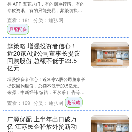
类 APP 五花八门，有的侧重行情、有的
专攻资讯、有的只能交易，频繁切换不
仅效率低，还容易错过关键交易时机。
查看：
181
分类：
通弘网
我们从行情覆盖、资....
鼎配配资
趣策略 增强投资者信心！
近20家A股公司董事长提议
回购股份 总额不低于23.5
亿元
增强投资者信心！近20家A股公司董事长
提议回购股份，总额不低于23.5亿元。
来源：中新经纬 编辑：王永乐 广告等商
务合作，请点击这里 未经过正式授权严
趣策略
查看：
199
分类：
通弘网
禁转载本....
广源优配 上半年出口破万
亿 江苏民企释放外贸新动