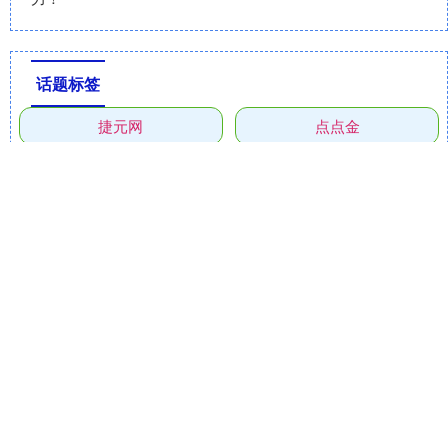
话题标签
捷元网
点点金
漢崋资本
中华金配
趣策略
大彩配资
盛鹏优配
伯乐配资
东程配资
尚牛在线
鼎配配资
东南配资
全部话题标签