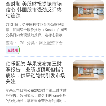
金财顺 美股财报提振市场
信心 韩国股市强劲反弹终
结连跌
7月31日，受美国科技巨头强劲财报提
振，韩国综合股价指数（Kospi）在周五
交易日内出现强劲反弹。这标志着该国
股市结束了连续三日的下跌颓势，此前
查看：
176
分类：
网上配资平台
因抛售潮导致的数....
金财顺
伯乐配资 苹果发布第三财
季报告：业绩超预期但指引
疲软，供应链隐忧引发市场
关注
苹果公司日前公布2026财年第三财季财
务报告。数据显示，得益于iPhone业务
的强劲增长，苹果当季营收与利润均超
出市场预期。然而，受全球供应链紧张