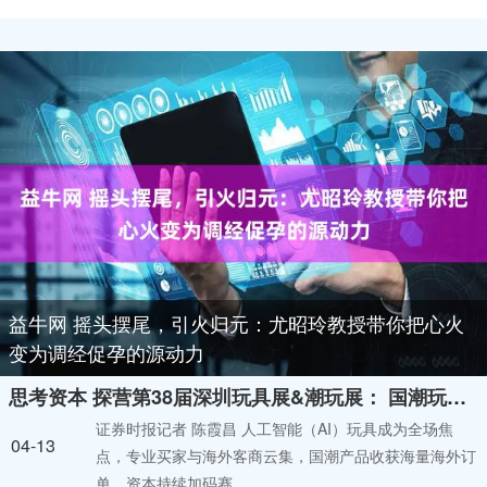
益牛网 摇头摆尾，引火归元：尤昭玲教授带你把心火
变为调经促孕的源动力
思考资本 探营第38届深圳玩具展&潮玩展： 国潮玩具成海外买家“抢手货” 资本持续加码
证券时报记者 陈霞昌 人工智能（AI）玩具成为全场焦
04-13
点，专业买家与海外客商云集，国潮产品收获海量海外订
单，资本持续加码赛....