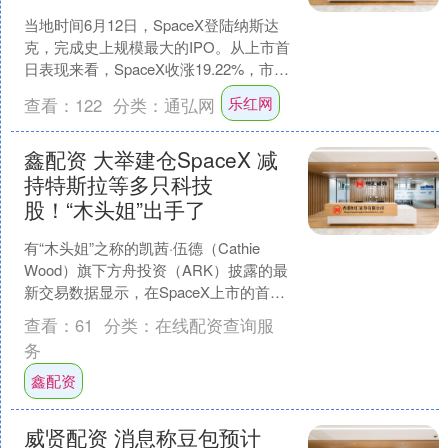
当地时间6月12日，SpaceX登陆纳斯达
克，完成史上规模最大的IPO。从上市首
日表现来看，SpaceX收涨19.22%，市值
逾2.1万亿美元，撑起了天价估值，....
乐红网
查看：
122
分类：
通弘网
鑫配资 大举建仓SpaceX 减
持特斯拉等多只科技
股！“木头姐”出手了
有“木头姐”之称的凯茜·伍德（Cathie
Wood）旗下方舟投资（ARK）披露的最
新交易数据显示，在SpaceX上市的首个
交易日，ARK旗下四只主动管理ETF....
查看：
61
分类：
在线配资查询服
务
鑫配资
威贤配资 消息称豆包预计