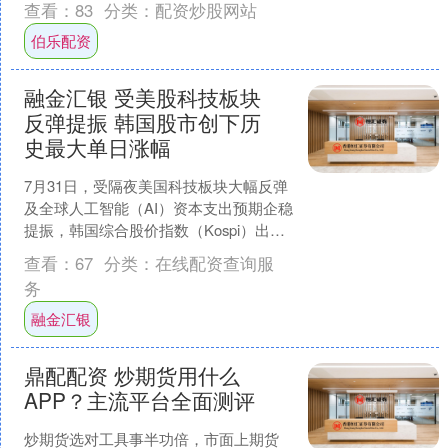
查看：
83
分类：
配资炒股网站
影响，公司对下....
伯乐配资
融金汇银 受美股科技板块
反弹提振 韩国股市创下历
史最大单日涨幅
7月31日，受隔夜美国科技板块大幅反弹
及全球人工智能（AI）资本支出预期企稳
提振，韩国综合股价指数（Kospi）出现
历史性剧烈反弹，单日涨幅创下有记录
查看：
67
分类：
在线配资查询服
以来新高。....
务
融金汇银
鼎配配资 炒期货用什么
APP？主流平台全面测评
炒期货选对工具事半功倍，市面上期货