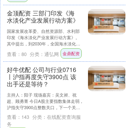
金顶配资 三部门印发《海
水淡化产业发展行动方案》
国家发展改革委、自然资源部、水利部
印发《海水淡化产业发展行动方案》。
其中提出，到2030年，全国海水淡化工
程总规模达到450万吨/日以上，新增海水
金鼎配资
查看：
80
分类：
通弘网
淡化工程规模1....
好牛优配 公司与行业0716
丨沪指再度失守3900点 该
出手还是等待？
主持人：阳子 现场嘉宾：吴文昶、祝
超、顾勇菁 今日A股主要指数集体走弱，
沪指失守3900点整数关口，下一个关键
支撑位在哪里？两融余额十连降、两市
查看：
143
分类：
在线配资查询服
成交缩量至2.4....
务