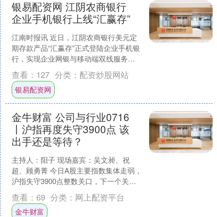
银易配资网 江阴农商银行
企业手机银行上线“汇赢存”
江南时报讯 近日，江阴农商银行美元定
期存款产品“汇赢存”正式登陆企业手机银
行，实现企业网银与移动端双线服务全
覆盖，为本地外贸企业外币资金数字化
查看：
127
分类：
配资炒股网站
管理再添便捷通道。....
银易配资网
金牛财富 公司与行业0716
丨沪指再度失守3900点 该
出手还是等待？
主持人：阳子 现场嘉宾：吴文昶、祝
超、顾勇菁 今日A股主要指数集体走弱，
沪指失守3900点整数关口，下一个关键
支撑位在哪里？两融余额十连降、两市
查看：
69
分类：
网上配资平台
成交缩量至2.4....
金牛财富