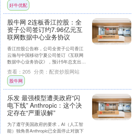
好牛优配
股牛网 2连板香江控股：全
资子公司签订约7.96亿元互
联网数据中心业务协议
香江控股公告称，公司全资子公司香江
云瀚与中国移动宁夏公司签订《互联网
数据中心业务协议》，预计5年总支出约
7.96亿元。协议内容包括主机托管、网络
查看：
205
分类：
配资炒股网站
接入及增值服务等....
股牛网
乐发 最强模型遭美政府“闪
电下线” Anthropic：这个决
定存在“严重误解”
为了遵守美国政府的要求，AI（人工智
能）独角兽Anthropic已全面停止对旗下