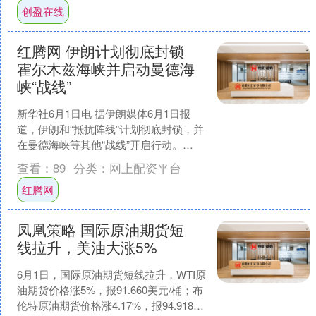
创盈在线
红腾网 伊朗计划彻底封锁
霍尔木兹海峡并启动曼德海
峡“战线”
新华社6月1日电 据伊朗媒体6月1日报
道，伊朗和“抵抗阵线”计划彻底封锁，并
在曼德海峡等其他“战线”开启行动。
（完）....
查看：
89
分类：
网上配资平台
红腾网
凤凰策略 国际原油期货短
线拉升，美油大涨5%
6月1日，国际原油期货短线拉升，WTI原
油期货价格涨5%，报91.660美元/桶；布
伦特原油期货价格涨4.17%，报94.918美