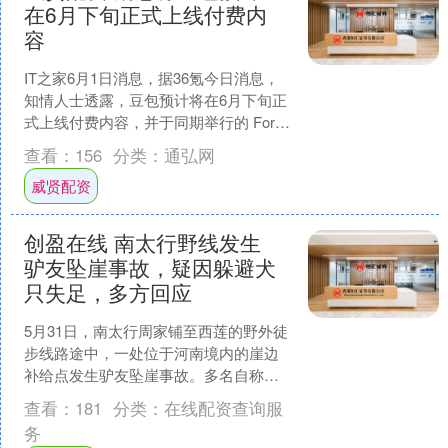
在6月下旬正式上线付费内
容
IT之家6月1日消息，据36氪今日消息，
知情人士透露，豆包预计将在6月下旬正
式上线付费内容，并于同期举行的 Force
大会上更新相关功能。 之所以选择这一
查看：
156
分类：
通弘网
时间....
威贤配资
创盈在线 南太行野线发生
驴友坠崖事故，疑因躲避犬
只失足，多方回应
5月31日，南太行周家铺至西莲的野外徒
步线路途中，一处位于河南境内的崖边
补给点发生驴友坠崖事故。多名自称当
日同在南太行徒步的驴友发帖称，导致
查看：
181
分类：
在线配资查询服
此人失足的，疑似是一....
务